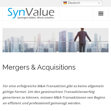
Deutsch
Über uns
INTERIM MANAGEMENT
Integrierte Finanzplanung
Restrukturierung & Sanierung
Mergers & Acquisitions
Mergers & Acquisitions
Türkei-Desk
Für eine erfolgreiche M&A-Transaktion gibt es keine allgemein
gültige Formel. Um den gewünschten Transaktionserfolg
generieren zu können, müssen M&A-Transaktionen von Beginn
an effizient und professionell gemanagt werden.